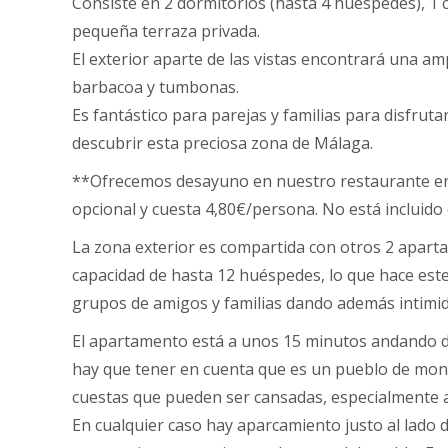
Consiste en 2 dormitorios (hasta 4 huéspedes), 1 
pequeña terraza privada.
El exterior aparte de las vistas encontrará una amp
barbacoa y tumbonas.
Es fantástico para parejas y familias para disfruta
descubrir esta preciosa zona de Málaga.
**Ofrecemos desayuno en nuestro restaurante en 
opcional y cuesta 4,80€/persona. No está incluido 
La zona exterior es compartida con otros 2 apart
capacidad de hasta 12 huéspedes, lo que hace est
grupos de amigos y familias dando además intimid
El apartamento está a unos 15 minutos andando d
hay que tener en cuenta que es un pueblo de mon
cuestas que pueden ser cansadas, especialmente a 
En cualquier caso hay aparcamiento justo al lado d