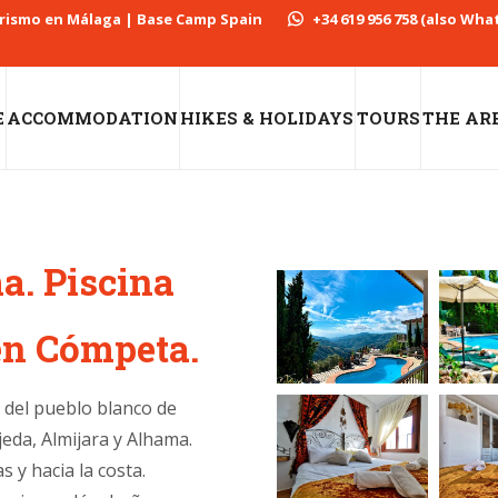
erismo en Málaga | Base Camp Spain
+34 619 956 758 (also Wh
E
ACCOMMODATION
HIKES & HOLIDAYS
TOURS
THE AR
a. Piscina
en Cómpeta.
 del pueblo blanco de
jeda, Almijara y Alhama.
 y hacia la costa.